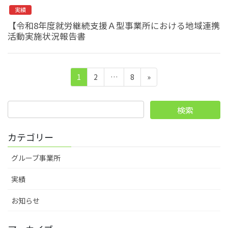
実績
【令和8年度就労継続支援Ａ型事業所における地域連携
活動実施状況報告書
投
ペ
ペ
ペ
1
2
…
8
»
稿
ー
ー
ー
ジ
ジ
ジ
ナ
検
ビ
索:
ゲ
カテゴリー
ー
グルーブ事業所
シ
ョ
実績
ン
お知らせ