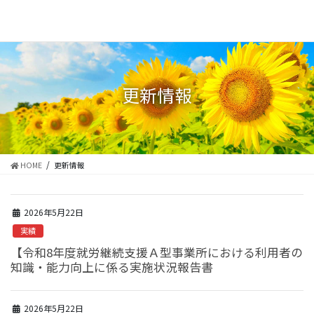
コ
ナ
ン
ビ
テ
ゲ
ン
ー
ツ
シ
に
ョ
更新情報
移
ン
動
に
移
動
HOME
更新情報
2026年5月22日
実績
【令和8年度就労継続支援Ａ型事業所における利用者の
知識・能力向上に係る実施状況報告書
2026年5月22日